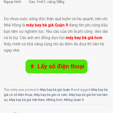
Ngoại hình:
Cao 1m61, nặng 58kg
Do chưa cuộc sống độc thân quá buồn và hiu quạnh, nên chị
Nhã Hồng là
máy bay bà già Quận 9
đang tìm phi công bầu
bạn tâm sự nghiêm túc. Yêu cầu của chị là phi công deo dai
và to bự. Các anh em đồng đạo hội
máy bay bà già hcm
thấy mình có khả năng cùng chị du đêm đu đưa thì liên hệ
ngay nhé.
Lấy số điện thoại
This entry was posted in
Máy bay bà già Quận 9
and tagged
Máy bay bà
già có số điện thoại
,
Máy bay bà già có zalo
,
Máy bay bà già tìm trai tâm
sự
,
Máy bay bà già Việt Nam
,
Mbbg hcm
,
Mbbg Quận 9
.