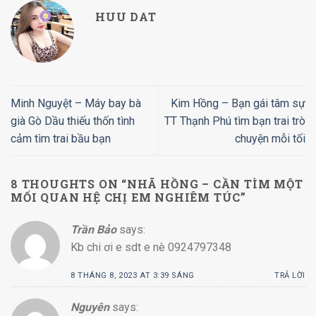
HUU DAT
Minh Nguyệt – Máy bay bà
Kim Hồng – Bạn gái tâm sự
già Gò Dầu thiếu thốn tình
TT Thạnh Phú tìm bạn trai trò
cảm tìm trai bầu bạn
chuyện mỗi tối
8 THOUGHTS ON “
NHÃ HỒNG – CẦN TÌM MỘT
MỐI QUAN HỆ CHỊ EM NGHIÊM TÚC
”
Trần Bảo
says:
Kb chi ơi e sdt e nè 0924797348
8 THÁNG 8, 2023 AT 3:39 SÁNG
TRẢ LỜI
Nguyên
says: