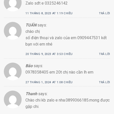
Zalo sđt e 0325246142
11 THÁNG 8, 2023 AT 1:19 CHIỀU
TRẢ LỜI
TUẤN
says:
chào chị
số điện thoại và zalo của em 0909447531 kết
bạn với em nhé
20 THÁNG 9, 2023 AT 3:53 CHIỀU
TRẢ LỜI
Bảo
says:
0978358405 em 20t chị nào cần lh em
27 THÁNG 1, 2024 AT 1:08 CHIỀU
TRẢ LỜI
Thanh
says:
Chào chi kb zalo e nha.0899366185.mong được
gặp chi.