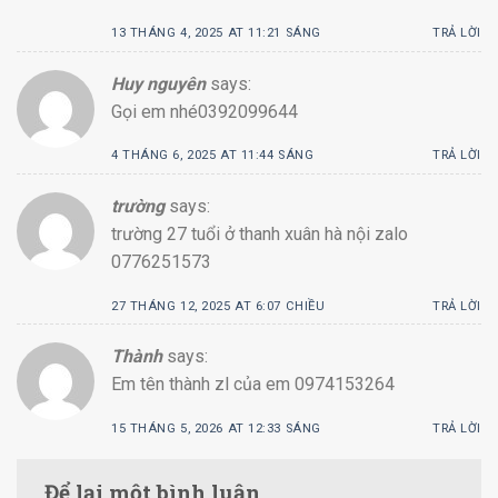
13 THÁNG 4, 2025 AT 11:21 SÁNG
TRẢ LỜI
Huy nguyên
says:
Gọi em nhé0392099644
4 THÁNG 6, 2025 AT 11:44 SÁNG
TRẢ LỜI
trường
says:
trường 27 tuổi ở thanh xuân hà nội zalo
0776251573
27 THÁNG 12, 2025 AT 6:07 CHIỀU
TRẢ LỜI
Thành
says:
Em tên thành zl của em 0974153264
15 THÁNG 5, 2026 AT 12:33 SÁNG
TRẢ LỜI
Để lại một bình luận