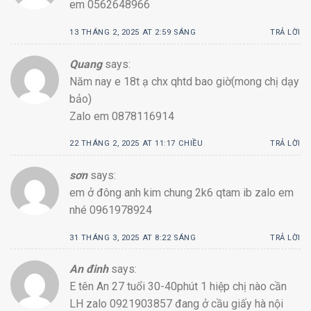
em 0562648966
13 THÁNG 2, 2025 AT 2:59 SÁNG
TRẢ LỜI
Quang
says:
Năm nay e 18t ạ chx qhtd bao giờ(mong chị dạy
bảo)
Zalo em 0878116914
22 THÁNG 2, 2025 AT 11:17 CHIỀU
TRẢ LỜI
sơn
says:
em ở đông anh kim chung 2k6 qtam ib zalo em
nhé 0961978924
31 THÁNG 3, 2025 AT 8:22 SÁNG
TRẢ LỜI
An đinh
says:
E tên An 27 tuổi 30-40phút 1 hiệp chị nào cần
LH zalo 0921903857 đang ở cầu giấy hà nội