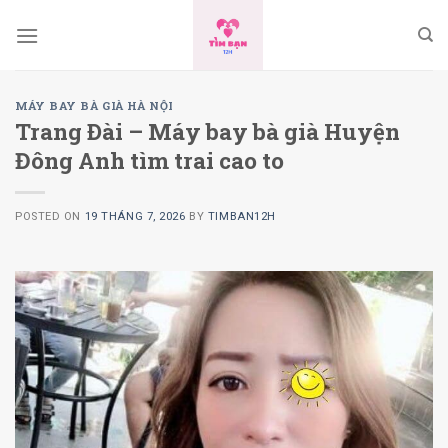
Skip
to
content
MÁY BAY BÀ GIÀ HÀ NỘI
Trang Ðài – Máy bay bà già Huyện
Đông Anh tìm trai cao to
POSTED ON
19 THÁNG 7, 2026
BY
TIMBAN12H