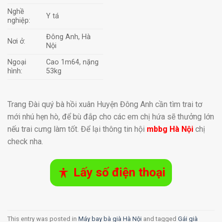
Nghề
Y tá
nghiệp:
Đông Anh, Hà
Nơi ở:
Nội
Ngoại
Cao 1m64, nặng
hình:
53kg
Trang Ðài quý bà hồi xuân Huyện Đông Anh cần tìm trai tơ
mới nhú hẹn hò, để bù đắp cho các em chị hứa sẽ thưởng lớn
nếu trai cưng làm tốt. Để lại thông tin hội
mbbg Hà Nội
chị
check nha.
Lấy số điện thoại
This entry was posted in
Máy bay bà già Hà Nội
and tagged
Gái già