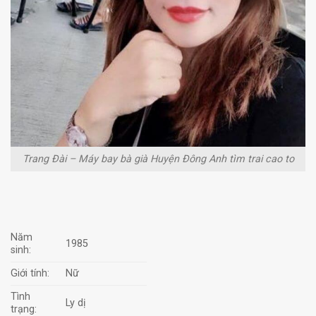
Trang Ðài – Máy bay bà già Huyện Đông Anh tìm trai cao to
Năm
1985
sinh:
Giới tính:
Nữ
Tình
Ly dị
trạng: